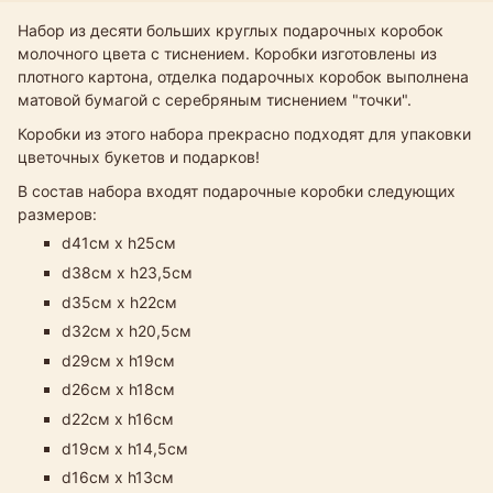
Набор из десяти больших круглых подарочных коробок
молочного цвета с тиснением. Коробки изготовлены из
плотного картона, отделка подарочных коробок выполнена
матовой бумагой с серебряным тиснением "точки".
Коробки из этого набора прекрасно подходят для упаковки
цветочных букетов и подарков!
В состав набора входят подарочные коробки следующих
размеров:
d41см х h25см
d38см х h23,5см
d35см х h22см
d32см х h20,5см
d29см х h19см
d26см х h18см
d22см х h16см
d19см х h14,5см
d16см х h13см