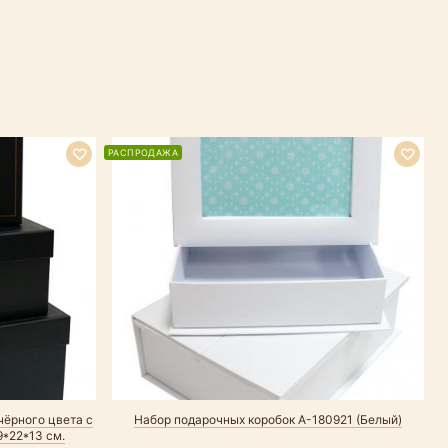
РАСПРОДАЖА
Р
чёрного цвета с
Набор подарочных коробок А-180921 (Белый)
Н
9*22*13 см.
к