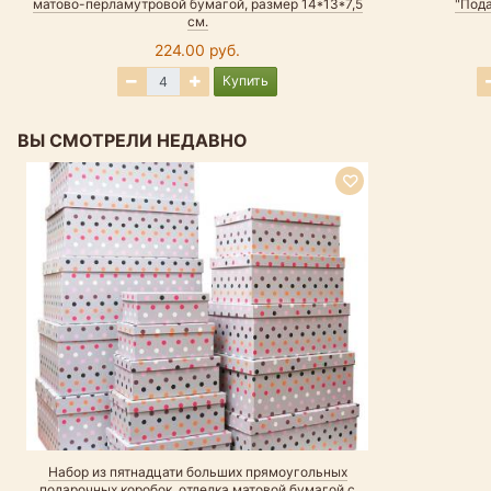
матово-перламутровой бумагой, размер 14*13*7,5
"Пода
см.
224.00 руб.
Купить
ВЫ СМОТРЕЛИ НЕДАВНО
Набор из пятнадцати больших прямоугольных
подарочных коробок, отделка матовой бумагой с