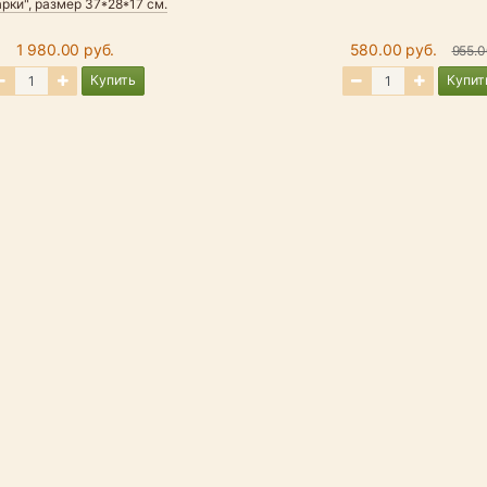
рки", размер 37*28*17 см.
1 980.00 руб.
580.00 руб.
955.0
Купить
Купит