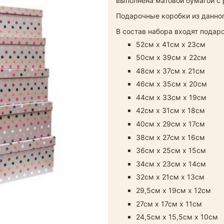
выполнена матовой бумагой с
Подарочные коробки из данног
В состав набора входят пода
52см х 41см х 23см
50см х 39см х 22см
48см х 37см х 21см​
46см х 35см х 20см
44см х 33см х 19см
42см х 31см х 18см
40см х 29см х 17см
38см х 27см х 16см
36см х 25см х 15см
34см х 23см х 14см
32см х 21см х 13см
29,5см х 19см х 12см
27см х 17см х 11см
24,5см х 15,5см х 10см