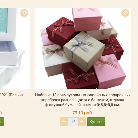
0921 (Белый)
Набор из 12 прямоугольных ювелирных подарочных
Н
коробочек разного цвета с бантиком, отделка
фактурной бумагой, размер 9*8,5*5,5 см.
73.10 руб.
00
ь
Купить