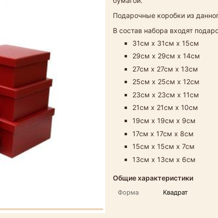
бумагой.
Подарочные коробки из данног
В состав набора входят пода
31см х 31см х 15см
29см х 29см х 14см
27см х 27см х 13см​
25см х 25см х 12см
23см х 23см х 11см
21см х 21см х 10см
19см х 19см х 9см
17см х 17см х 8см
15см х 15см х 7см
13см х 13см х 6см
Общие характеристики
Форма
Квадрат