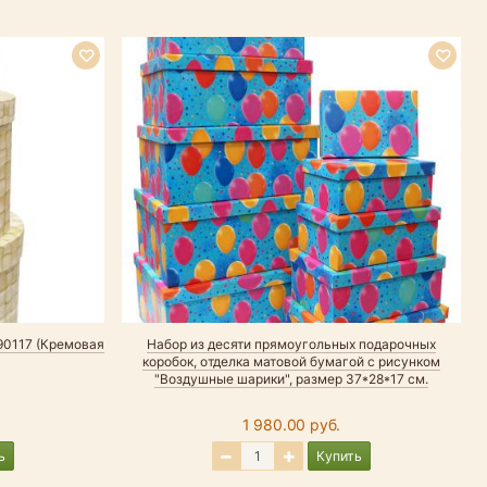
Р
90117 (Кремовая
Набор из десяти прямоугольных подарочных
Н
коробок, отделка матовой бумагой с рисунком
"Воздушные шарики", размер 37*28*17 см.
1 980.00 руб.
ь
Купить