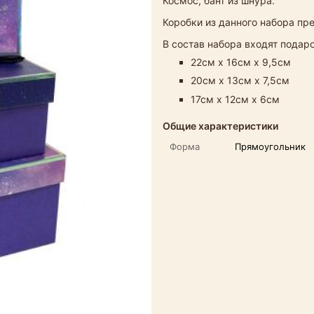
Космос, бант из шнура.
Коробки из данного набора пр
В состав набора входят пода
22см х 16см х 9,5см
20см х 13см х 7,5см
17см х 12см х 6см
Общие характеристики
Форма
Прямоугольник