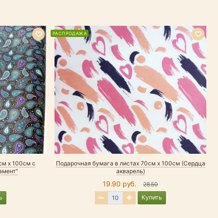
РАСПРОДАЖА
Р
см х 100см с
Подарочная бумага в листах 70см х 100см (Сердца
амент"
акварель)
19.90 руб.
28.50
ь
Купить