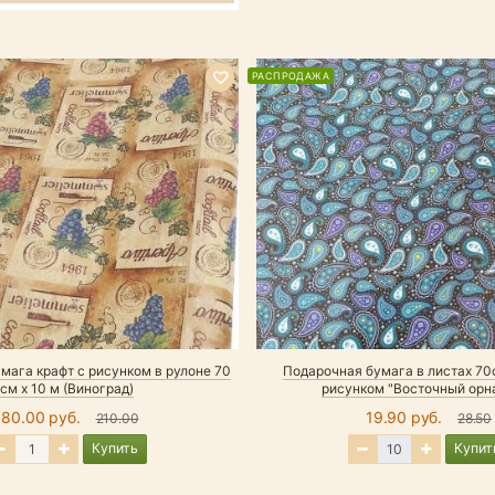
РАСПРОДАЖА
мага крафт с рисунком в рулоне 70
Подарочная бумага в листах 70
см х 10 м (Виноград)
рисунком "Восточный орн
180.00 руб.
19.90 руб.
210.00
28.50
Купить
Купит