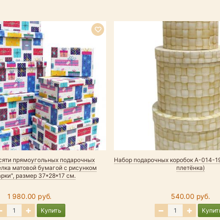
есяти прямоугольных подарочных
Набор подарочных коробок А-014-1
елка матовой бумагой с рисунком
плетёнка)
рки", размер 37*28*17 см.
1 980.00 руб.
540.00 руб.
Купить
Купит