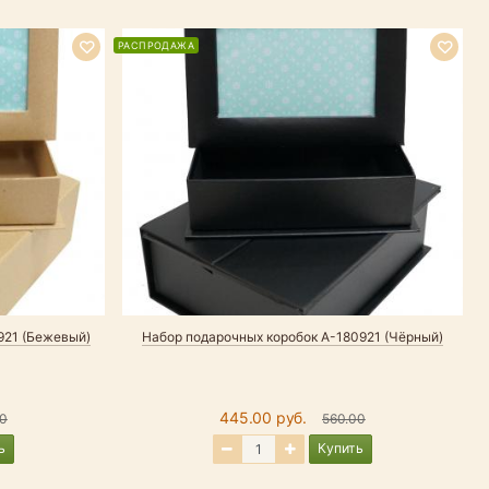
РАСПРОДАЖА
Р
921 (Бежевый)
Набор подарочных коробок А-180921 (Чёрный)
Н
к
445.00 руб.
00
560.00
ь
Купить