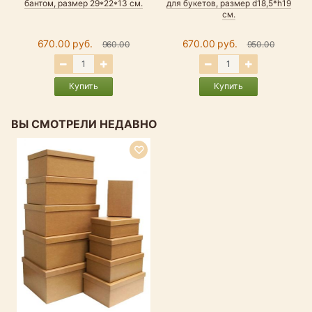
бантом, размер 29*22*13 см.
для букетов, размер d18,5*h19
р
см.
670.00 руб.
670.00 руб.
960.00
950.00
Купить
Купить
ВЫ СМОТРЕЛИ НЕДАВНО