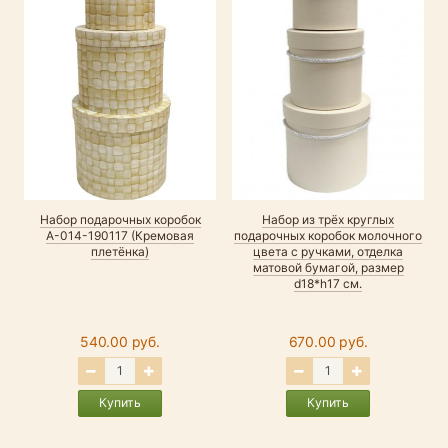
Набор подарочных коробок
Набор из трёх круглых
Н
А-014-190117 (Кремовая
подарочных коробок молочного
плетёнка)
цвета с ручками, отделка
матовой бумагой, размер
d18*h17 см.
540.00 руб.
670.00 руб.
Купить
Купить