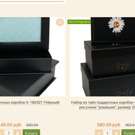
РАСПРОДАЖА
очных коробок А-180921 (Чёрный)
Набор из трёх подарочных коробок 
рисунком "ромашки", размер 2
445.00 руб.
580.00 руб.
560.00
955.0
Купить
Купит