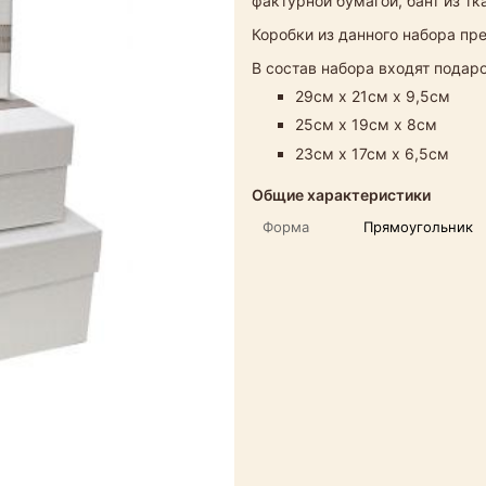
фактурной бумагой, бант из т
Коробки из данного набора пр
В состав набора входят пода
29см х 21см х 9,5см
25см х 19см х 8см
23см х 17см х 6,5см
Общие характеристики
Форма
Прямоугольник