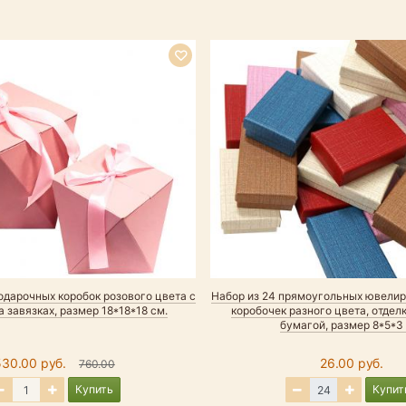
одарочных коробок розового цвета с
Набор из 24 прямоугольных ювели
 завязках, размер 18*18*18 см.
коробочек разного цвета, отдел
бумагой, размер 8*5*3
530.00 руб.
26.00 руб.
760.00
Купить
Купит