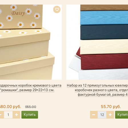
подарочных коробок кремового цвета
Набор из 12 прямоугольных ювели
"ромашки", размер 29*22*13 см.
коробочек разного цвета, отде
фактурной бумагой, размер 4
580.00 руб.
55.70 руб.
955.00
Купить
Купит