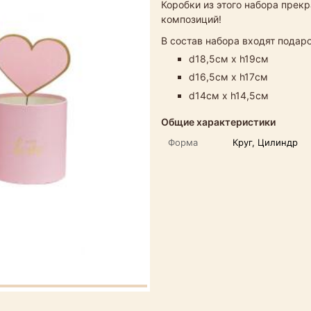
Коробки из этого набора прек
композиций!
В состав набора входят пода
d18,5см х h19см
d16,5см х h17см
d14см х h14,5см
Общие характеристики
Форма
Круг, Цилиндр