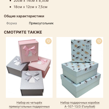
20см х 14см х 8,5см
18см х 12см х 7,5см
Общие характеристики
Форма
Прямоугольник
СМОТРИТЕ ТАКЖЕ
Р
Набор из четырёх
Набор подарочных коробок
прямоугольных подарочных
А-107-13/3 (Голубой)
п