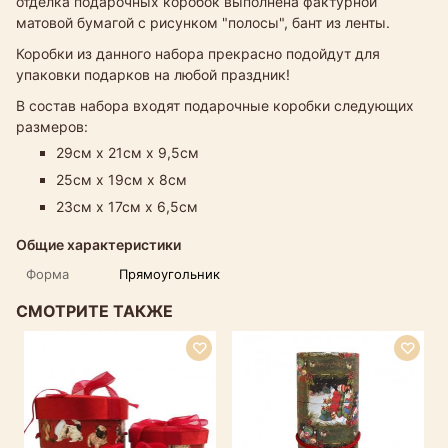
отделка подарочных коробок выполнена фактурной
матовой бумагой с рисунком "полосы", бант из ленты.
Коробки из данного набора прекрасно подойдут для
упаковки подарков на любой праздник!
В состав набора входят подарочные коробки следующих
размеров:
29см х 21см х 9,5см
25см х 19см х 8см
23см х 17см х 6,5см
Общие характеристики
Форма
Прямоугольник
СМОТРИТЕ ТАКЖЕ
Н